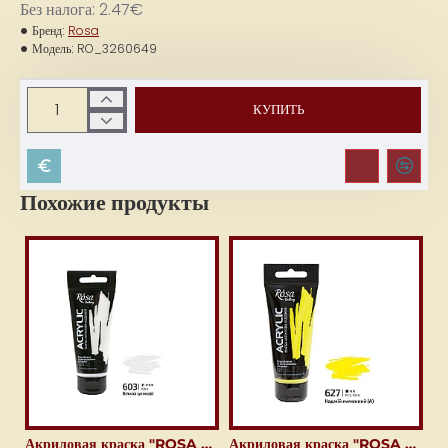
Без налога: 2.47€
Бренд:
Rosa
Модель:
RO_3260649
КУПИТЬ
Похожие продукты
Акриловая краска "ROSA Gallery" (60 мл) Цинково-белая
Акриловая краска "ROSA Gallery" (60 мл) Кадмий лимонный