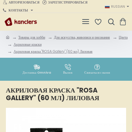
АВТОРИЗОВАТЬСЯ
ЗАРЕГИСТРИРОВАТЬСЯ
RUSSIAN
КОНТАКТЫ
Товары для хобби
Для искусства, живописи и рисования
Цвета
h
Акриловые краски
o
Акриловая краска "ROSA Gallery" (60 мл) Лиловая
m
e
Доставка Omniva
Вызов
Связаться с нами
АКРИЛОВАЯ КРАСКА "ROSA
GALLERY" (60 МЛ) ЛИЛОВАЯ