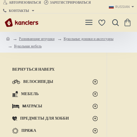
АВТОРИЗОВАТЬСЯ
ЗАРЕГИСТРИРОВАТЬСЯ
RUSSIAN
КОНТАКТЫ
Развивающие игрушки
Кукольные домики и аксессуары
h
Кукольная мебель
o
m
e
ВЕРНУТЬСЯ НАВЕРХ
ВЕЛОСИПЕДЫ
МЕБЕЛЬ
MАТРАСЫ
ПРЕДМЕТЫ ДЛЯ ХОББИ
ПРЯЖА