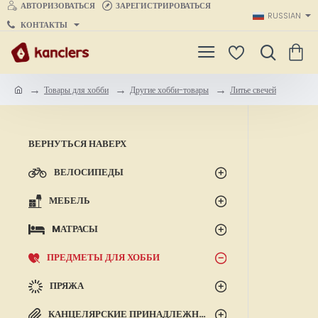
АВТОРИЗОВАТЬСЯ
ЗАРЕГИСТРИРОВАТЬСЯ
RUSSIAN
КОНТАКТЫ
Товары для хобби
Другие хобби-товары
Литье свечей
h
o
m
e
ВЕРНУТЬСЯ НАВЕРХ
ВЕЛОСИПЕДЫ
МЕБЕЛЬ
MАТРАСЫ
ПРЕДМЕТЫ ДЛЯ ХОББИ
ПРЯЖА
КАНЦЕЛЯРСКИЕ ПРИНАДЛЕЖНОСТИ