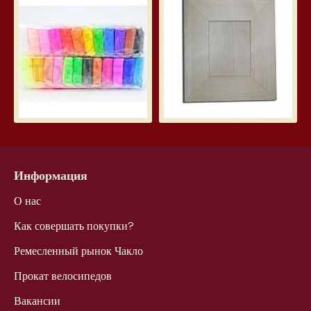
Silk Clay — шелковый пластилин 2
Шир
3.99€
5.7
Информация
О нас
Как совершать покупки?
Ремесленный рынок Чакло
Прокат велосипедов
Вакансии