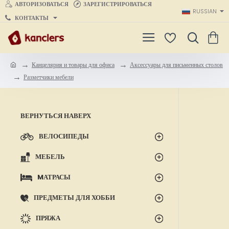
АВТОРИЗОВАТЬСЯ
ЗАРЕГИСТРИРОВАТЬСЯ
RUSSIAN
КОНТАКТЫ
Канцелярия и товары для офиса
Аксессуары для письменных столов
h
Разметчики мебели
o
m
e
ВЕРНУТЬСЯ НАВЕРХ
ВЕЛОСИПЕДЫ
МЕБЕЛЬ
MАТРАСЫ
ПРЕДМЕТЫ ДЛЯ ХОББИ
ПРЯЖА