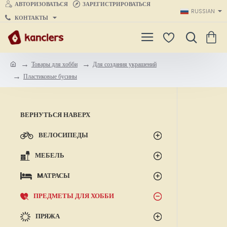
АВТОРИЗОВАТЬСЯ
ЗАРЕГИСТРИРОВАТЬСЯ
RUSSIAN
КОНТАКТЫ
Товары для хобби
Для создания украшений
h
Пластиковые бусины
o
m
e
ВЕРНУТЬСЯ НАВЕРХ
ВЕЛОСИПЕДЫ
МЕБЕЛЬ
MАТРАСЫ
ПРЕДМЕТЫ ДЛЯ ХОББИ
ПРЯЖА