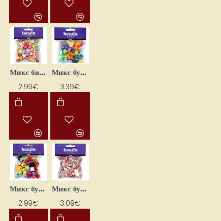
Микс бисера — кубические бусины (60 г)
Микс бусин — животные (125 мл)
2.99€
3.39€
Микс бусин — круглые и кубические (75 г)
Микс бусин — ракушки (110 г)
2.99€
3.09€