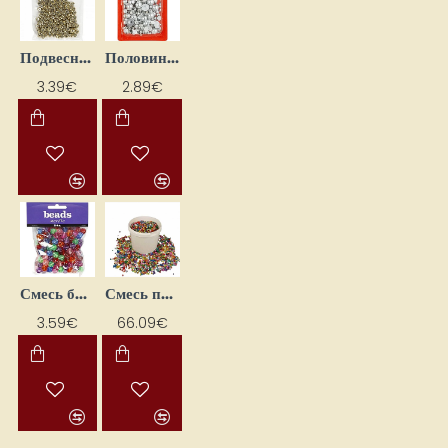
Подвесные буквы-бисеринки — золотые 21 г
Половинки бусин (10 г), серебристого цвета
3.39€
2.89€
Смесь бисера – бросовые бусины (105 г)
Смесь пластиковых бусин (3 кг)
3.59€
66.09€