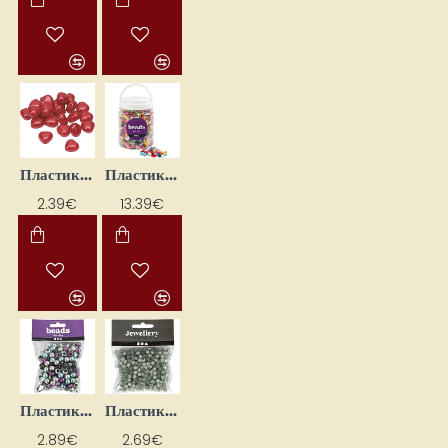
Пластиковые бусины «Сердца» (24 шт.)
Пластиковые бусины микс (700 мл)
2.39€
13.39€
Пластиковые бусины — металлизированный цвет (D10 мм, 125 мл)
Пластиковые бусины — светло-зелёные (6 мм, 40 г)
2.89€
2.69€