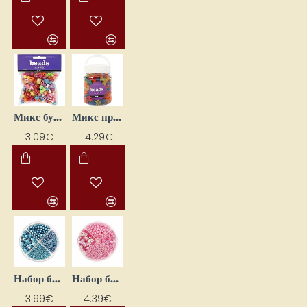
Микс бусин — тема принцесс (65 г)
Микс прозрачных бусин — животные (700 мл)
3.09€
14.29€
Набор бисера Mix - бирюзовый (30 г)
Набор бисера Mix - розовый (30 г)
3.99€
4.39€