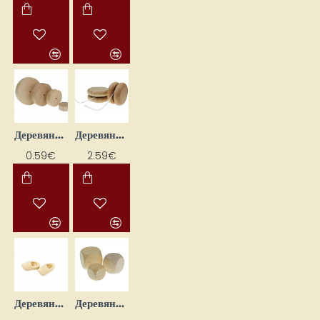
Деревянная турка с отверстием
Деревянное йо-йо (60 x 13 мм)
0.59€
2.59€
Деревянные башмачки для кукол (L 30 мм, 2 шт.)
Деревянные бросаемые кости (25 x 25 мм, 17 шт.)