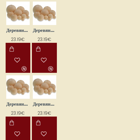
Деревянные бусины с отверстием — нанизанные (86 шт.)
Деревянные бусины с отверстиями для насаживания, 160 шт.
23.19€
23.19€
Деревянные бусины — нанизные (105 шт.)
Деревянные бусины — нанизываемые (29 шт.)
23.19€
23.19€