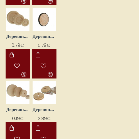
Деревянная каталка (каталка-ролик)
Деревянная каталка с резиновым элементом
0.79€
5.79€
Деревянная катушка с отверстиями
Деревянная крышка для копилки (59 x 14 мм)
0.19€
2.89€