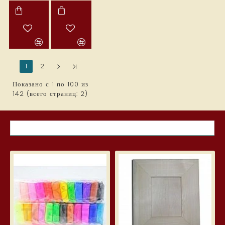
1
2
>
>|
Показано с 1 по 100 из
142 (всего страниц: 2)
САМЫЕ ПРОСМАТРИВАЕМЫЕ ТОВАРЫ В ЭТОМ МЕСЯЦЕ
Silk Clay — шелковый пластилин 2
Шир
3.99€
5.7