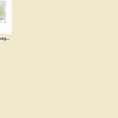
Скатерть Galda segums Latvija (600 x 420 мм)