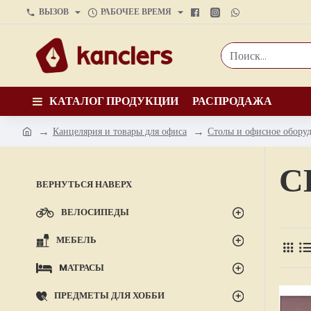
ВЫЗОВ
РАБОЧЕЕ ВРЕМЯ
Поиск...
КАТАЛОГ ПРОДУКЦИИ
РАСПРОДАЖА
Канцелярия и товары для офиса
Столы и офисное обору
h
o
С
m
ВЕРНУТЬСЯ НАВЕРХ
e
ВЕЛОСИПЕДЫ
МЕБЕЛЬ
MАТРАСЫ
ПРЕДМЕТЫ ДЛЯ ХОББИ