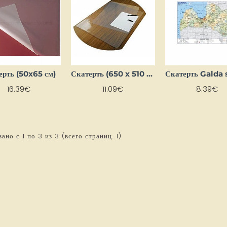
ерть (50x65 см)
Скатерть (650 x 510 мм) прозрачная
16.39€
11.09€
8.39€
ано с 1 по 3 из 3 (всего страниц: 1)