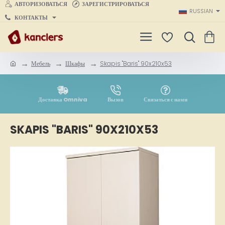
АВТОРИЗОВАТЬСЯ
ЗАРЕГИСТРИРОВАТЬСЯ
RUSSIAN
КОНТАКТЫ
Мебель
Шкафы
Skapis "Baris" 90x210x53
h
o
m
e
Доставка Omniva
Вызов
Связаться с нами
SKAPIS "BARIS" 90X210X53