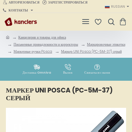
АВТОРИЗОВАТЬСЯ
ЗАРЕГИСТРИРОВАТЬСЯ
RUSSIAN
КОНТАКТЫ
Канцелярия и товары для офиса
h
Письменные принадлежности и корректоры
Маркировочные этикетки
o
Маркерные ручки Posca
Маркер UNI Posca (PC-5M-37) серый
m
e
Доставка Omniva
Вызов
Связаться с нами
МАРКЕР UNI POSCA (PC-5M-37)
СЕРЫЙ